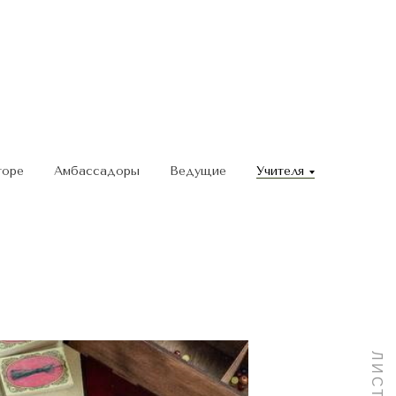
 дарить им
торе
Амбассадоры
Ведущие
Учителя
 в лёгкости,