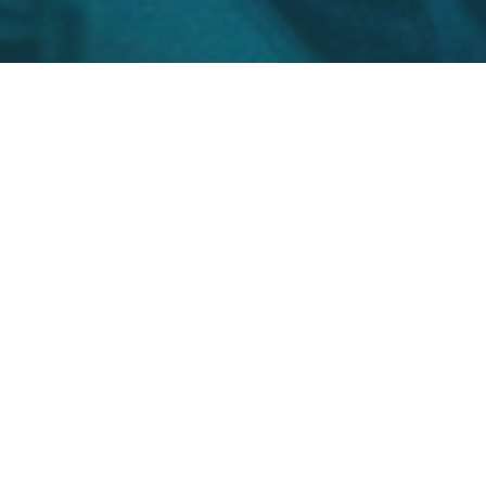
Рассрочка — эт
кредиту (займу
продавцом. Про
70% годовых. М
000 рублей. Ср
размер ежемес
рассмотрения 