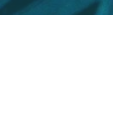
еплаты по
едоставляемой
от 6,709% до
 сумма - 500
ш тариф и
ьтатам
 АО «Тинькофф