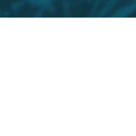
о форма кредита (займа), при которой пер
) не возникает за счет скидки на товар, пр
центная ставка по продукту «Рассрочка» - 
инимальная сумма - 3000 р., максимальная
ок предоставления - от 3 до 36 месяцев. Ва
ячного платежа будет определен по резул
заявки. Подробнее на сайте
www.tinkoff.ru
.