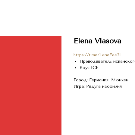
Elena Vlasova
https://t.me/LenaFee21
Преподаватель испанског
Коуч ICF
Город: Германия, Мюнхен
Игра: Радуга изобилия