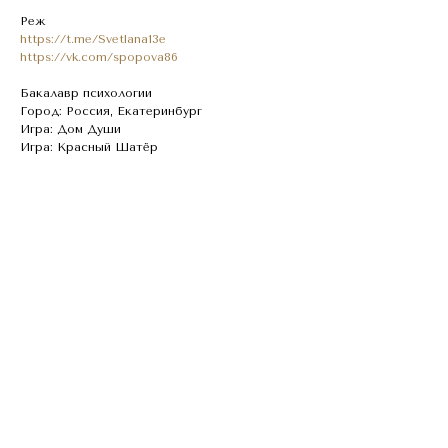
Реж
https://t.me/Svetlana13e
https://vk.com/spopova86
Бакалавр психологии
Город: Россия, Екатеринбург
Игра: Дом Души
Игра: Красный Шатёр