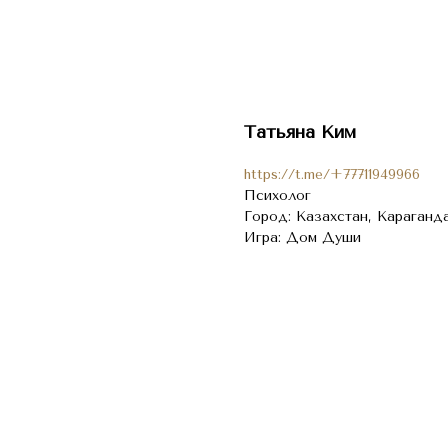
Татьяна Ким
https://t.me/+77711949966
Психолог
Город: Казахстан, Караганд
Игра: Дом Души