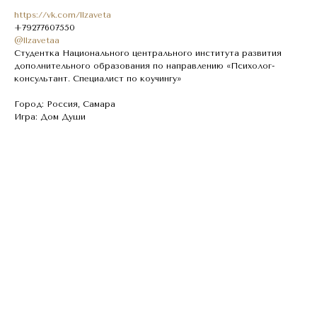
https://vk.com/llzaveta
+79277607550
@llzavetaa
Студентка Национального центрального института развития
дополнительного образования по направлению «Психолог-
консультант. Специалист по коучингу»
Город: Россия, Самара
Игра: Дом Души