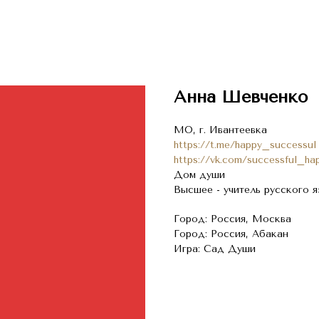
Анна Шевченко
МО, г. Ивантеевка
https://t.me/happy_successul
https://vk.com/successful_ha
Дом души
Высшее - учитель русского 
Город: Россия, Москва
Город: Россия, Абакан
Игра: Сад Души