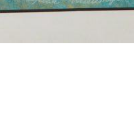
еплаты по
едоставляемой
от 6,709% до
 сумма - 500
ш тариф и
ьтатам
 АО «Тинькофф