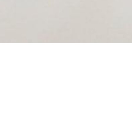
Рассрочка — эт
кредиту (займу
продавцом. Про
70% годовых. М
000 рублей. Ср
размер ежемес
рассмотрения 
Банк», ООО «М