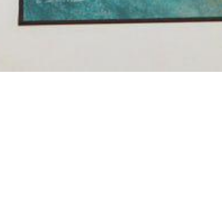
о форма кредита (займа), при которой пер
) не возникает за счет скидки на товар, пр
центная ставка по продукту «Рассрочка» - 
инимальная сумма - 3000 р., максимальная
ок предоставления - от 3 до 36 месяцев. Ва
ячного платежа будет определен по резул
заявки. Подробнее на сайте
www.tinkoff.ru
.
икрофинансовая компания «Т-Финанс».