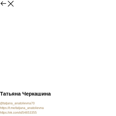
Татьяна Черкашина
@tatjana_anatolievna70
https://t.me/tatjana_anatolievna
https://vk.com/id54653355