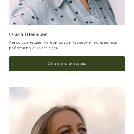
Ольга Шеншина
Легко совмещает материнство и карьеру игропрактика,
работая по 2−3 часа в день
Смотреть историю
Хотите так же?
Запишитесь на демо-игру и через
Запишитесь на демо-игру и
архетипы и МАК исследуйте
узнайте, как этот инструмент
собственный метод!
может помочь вашим клиентам
получать результаты!
Оставляйте, пожалуйста, номер телефона,
по которому мы сможем связаться с вами
в Telegram или WhatsApp