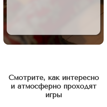
в Telegram или WhatsApp
Я согласен с
Политикой
обработки персональных
данных
Я согласен на получение
рекламы
Записаться
Смот
рит
е, как интересно
и атмосферно проходят
игры