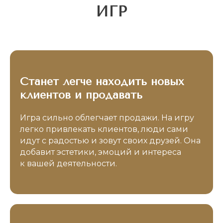
ИГР
Контакты
Станет легче находить новых
клиентов и продавать
ХОТИТЕ ТАК ЖЕ?
Игра сильно облегчает продажи. На игру
легко привлекать клиентов, люди сами
Запишитесь на онлайн демо-версию
идут с радостью и зовут своих друзей. Она
игры и
получите МАК-практики
для
добавит эстетики, эмоций и интереса
вашего прорыва
в подарок!
к вашей деятельности.
Оставляйте, пожалуйста, номер
телефона, по которому мы сможем
связаться с вами в Telegram или
WhatsApp