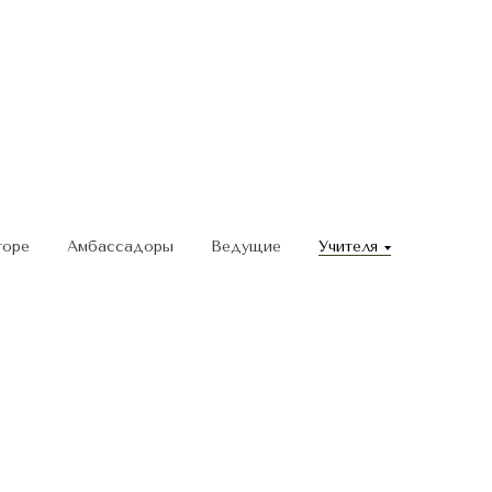
личить чек на
одить их до
торе
Амбассадоры
Ведущие
Учителя