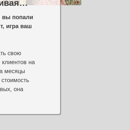
сивая…
и вы попали
т, игра ваш
ать свою
 клиентов на
за месяцы
ь стоимость
вых, она