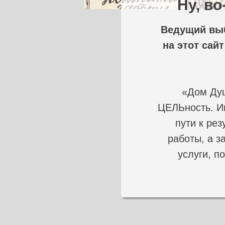
Ну, в
Ведущий выб
на этот сайт
«Дом Душ
ЦЕЛЬность. Иг
пути к рез
работы, а з
услуги, п